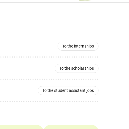
To the internships
To the scholarships
To the student assistant jobs